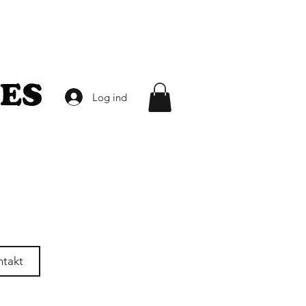
Log ind
ntakt