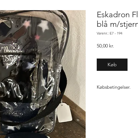
Eskadron F
blå m/stjern
Varenr.: E7 - 194
Pris
50,00 kr.
Køb
Købsbetingelser.
Varen er først købt n
samme vare, gælder "f
ikke den 1, sender vi