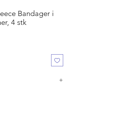
leece Bandager i
er, 4 stk
år den er betalt, ved flere ordre på
ørst til mølle" princippet. Er du
 naturligvis dine penge retur.