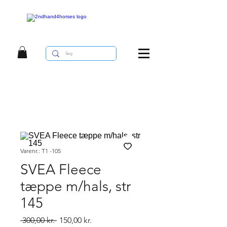
Varenr.: T1 -105
SVEA Fleece
tæppe m/hals, str
145
Regulær
Salgspris
 300,00 kr. 
150,00 kr.