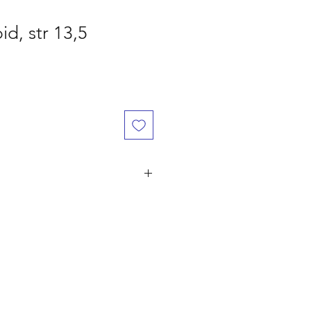
bid, str 13,5
år den er betalt, ved flere ordre på
ørst til mølle" princippet. Er du
 naturligvis dine penge retur.