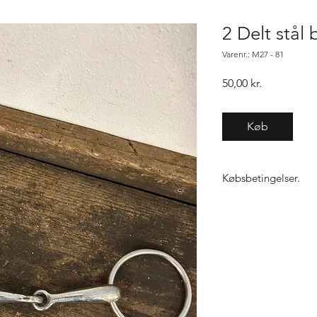
2 Delt stål 
Varenr.: M27 - 81
Pris
50,00 kr.
Køb
Købsbetingelser.
Varen er først købt n
samme vare, gælder "f
ikke den 1, sender vi