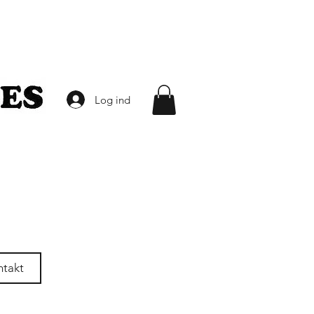
Log ind
ntakt