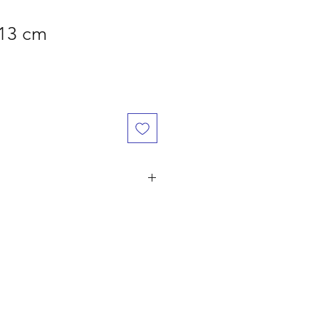
13 cm
år den er betalt, ved flere ordre på
ørst til mølle" princippet. Er du
 naturligvis dine penge retur.