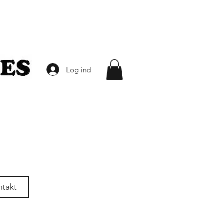
Log ind
ntakt