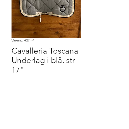
Varenr.: H27 - 4
Cavalleria Toscana
Underlag i blå, str
17"
Pris
450,00 kr.
Køb
Købsbetingelser.
Varen er først købt når den er betalt,