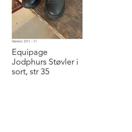
Varenr.: D11 - 11
Equipage
Jodphurs Støvler i
sort, str 35
Pris
200,00 kr.
Køb
Købsbetingelser.
Varen er først købt når den er betalt,