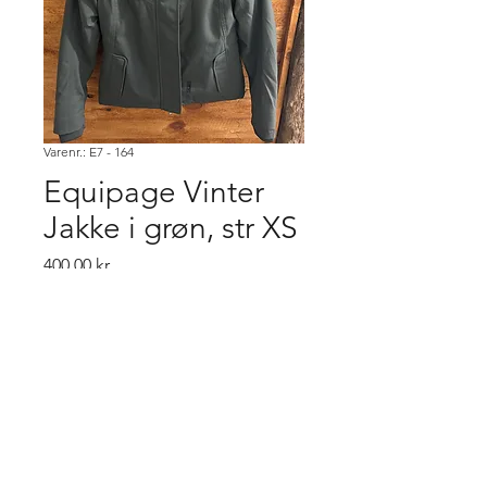
Varenr.: E7 - 164
Equipage Vinter
Jakke i grøn, str XS
Pris
400,00 kr.
Køb
Købsbetingelser.
Varen er først købt når den er betalt,
ved flere ordre på samme vare,
gælder "først til mølle" princippet. Er