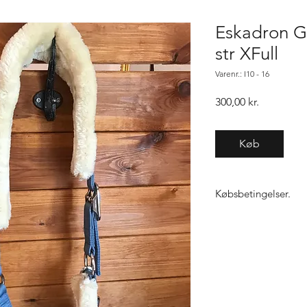
Eskadron Gr
str XFull
Varenr.: I10 - 16
Pris
300,00 kr.
Køb
Købsbetingelser.
Varen er først købt n
samme vare, gælder "f
ikke den 1, sender vi