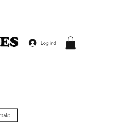
Log ind
ntakt