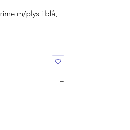
ime m/plys i blå,
år den er betalt, ved flere ordre på
ørst til mølle" princippet. Er du
 naturligvis dine penge retur.