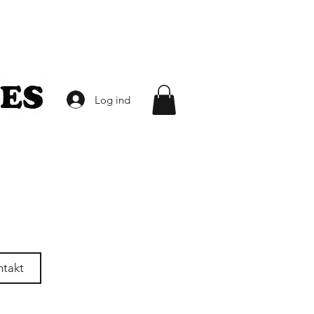
Log ind
ntakt