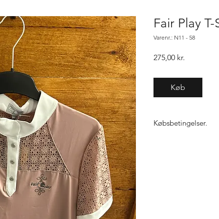
Fair Play T-
Varenr.: N11 - 58
Pris
275,00 kr.
Køb
Købsbetingelser.
Varen er først købt n
samme vare, gælder "f
ikke den 1, sender vi