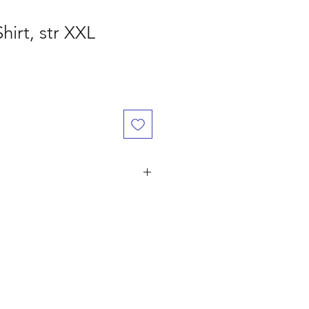
Shirt, str XXL
år den er betalt, ved flere ordre på
ørst til mølle" princippet. Er du
 naturligvis dine penge retur.