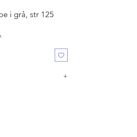
e i grå, str 125
Salgspris
r.
år den er betalt, ved flere ordre på
ørst til mølle" princippet. Er du
 naturligvis dine penge retur.