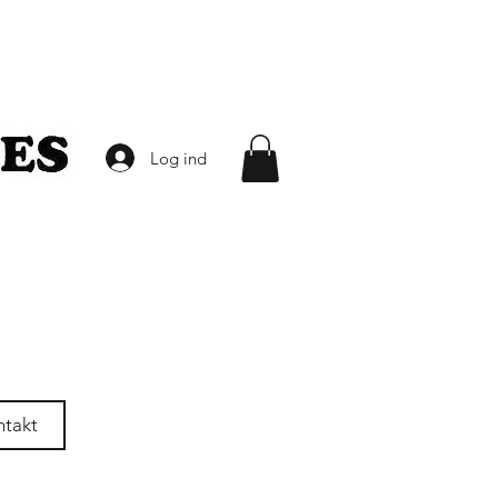
Log ind
ntakt