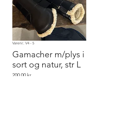
Varenr.: V4 - 5
Gamacher m/plys i
sort og natur, str L
Pris
200,00 kr.
Køb
Købsbetingelser.
Varen er først købt når den er betalt,
ved flere ordre på samme vare,
gælder "først til mølle" princippet. Er