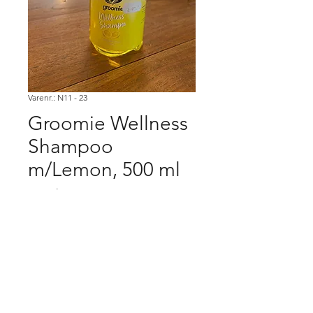
Varenr.: N11 - 23
Groomie Wellness
Shampoo
m/Lemon, 500 ml
Pris
50,00 kr.
Køb
Købsbetingelser.
Varen er først købt når den er betalt,