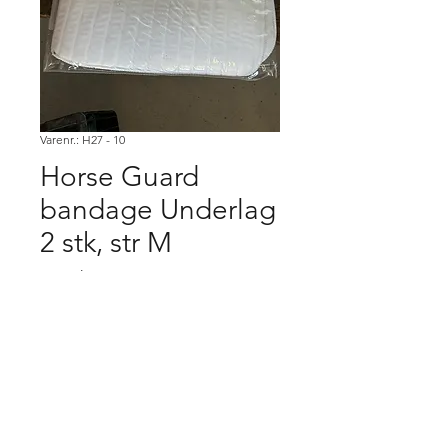
Varenr.: H27 - 10
Horse Guard
bandage Underlag
2 stk, str M
Pris
75,00 kr.
Køb
Købsbetingelser.
Varen er først købt når den er betalt,