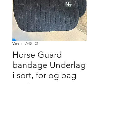
Varenr.: A45 - 21
Horse Guard
bandage Underlag
i sort, for og bag
Pris
100,00 kr.
Køb
Købsbetingelser.
Varen er først købt når den er betalt,