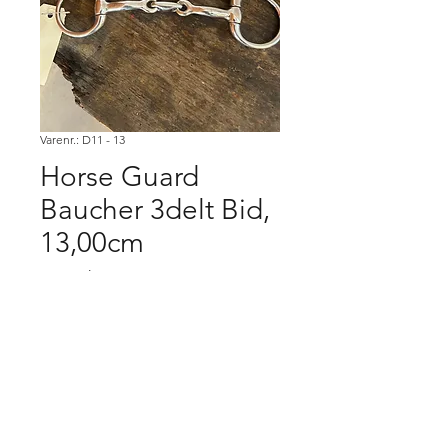
Varenr.: D11 - 13
Horse Guard
Baucher 3delt Bid,
13,00cm
Pris
200,00 kr.
Køb
Købsbetingelser.
Varen er først købt når den er betalt,