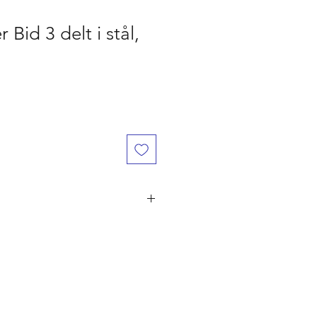
Bid 3 delt i stål,
år den er betalt, ved flere ordre på
ørst til mølle" princippet. Er du
 naturligvis dine penge retur.