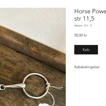
Horse Power 
str 11,5
Varenr.: O1 - 9
Pris
50,00 kr.
Køb
Købsbetingelser.
Varen er først købt n
samme vare, gælder "f
ikke den 1, sender vi