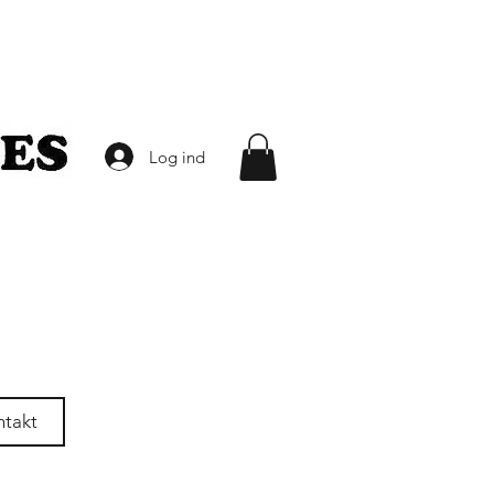
Log ind
ntakt