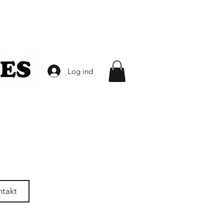
Log ind
ntakt