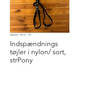
Varenr.: B13 - 14
Indspændnings
tøjler i nylon/ sort,
strPony
Pris
200,00 kr.
Køb
Købsbetingelser.
Varen er først købt når den er betalt,