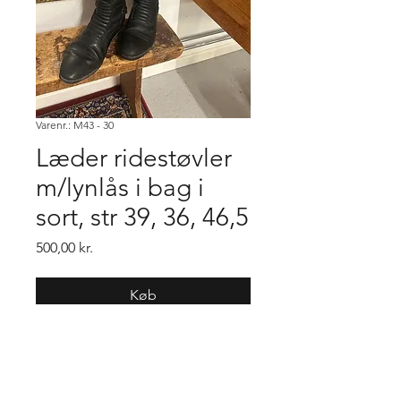
Varenr.: M43 - 30
Læder ridestøvler
m/lynlås i bag i
sort, str 39, 36, 46,5
Pris
500,00 kr.
Køb
Fod 39
Læg 36
Højde 46,5