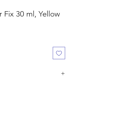
r Fix 30 ml, Yellow
år den er betalt, ved flere ordre på
ørst til mølle" princippet. Er du
 naturligvis dine penge retur.