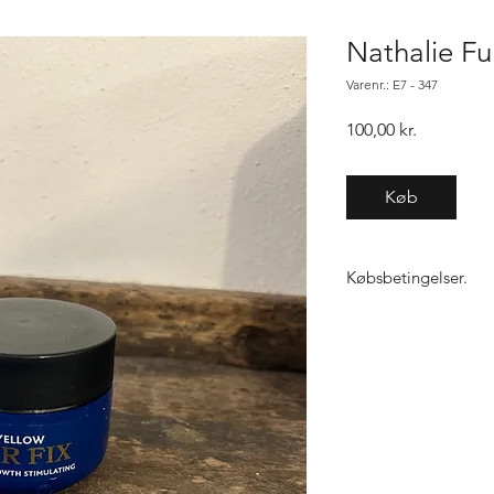
Nathalie Fu
Varenr.: E7 - 347
Pris
100,00 kr.
Køb
Købsbetingelser.
Varen er først købt n
samme vare, gælder "f
ikke den 1, sender vi