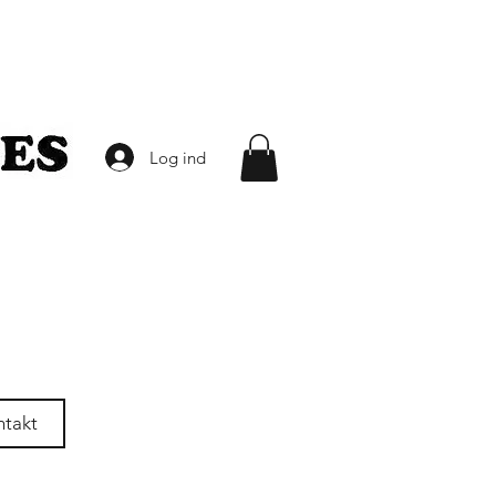
Log ind
ntakt