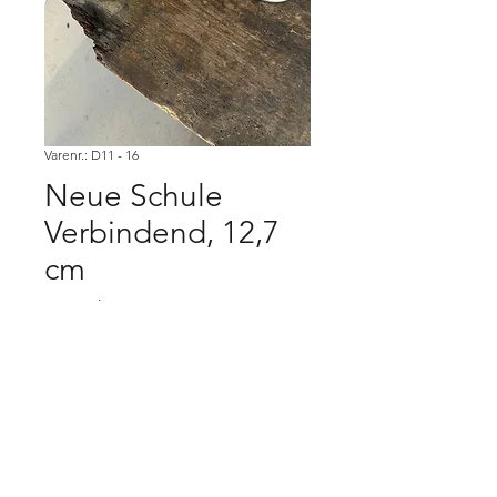
Varenr.: D11 - 16
Neue Schule
Verbindend, 12,7
cm
Pris
400,00 kr.
Køb
Købsbetingelser.
Varen er først købt når den er betalt,