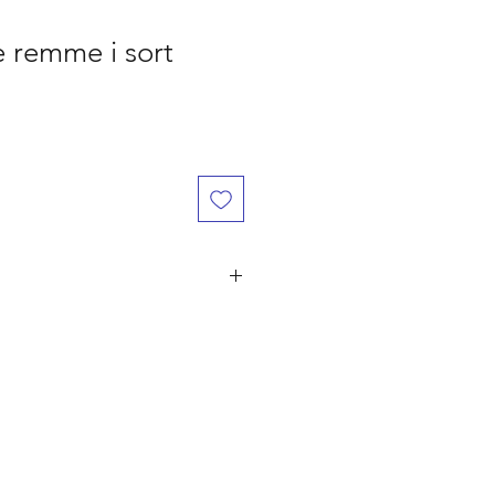
 remme i sort
år den er betalt, ved flere ordre på
ørst til mølle" princippet. Er du
 naturligvis dine penge retur.