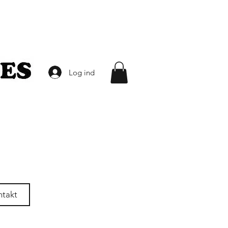
Log ind
ntakt