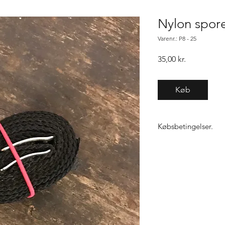
Nylon spore
Varenr.: P8 - 25
Pris
35,00 kr.
Køb
Købsbetingelser.
Varen er først købt n
samme vare, gælder "f
ikke den 1, sender vi