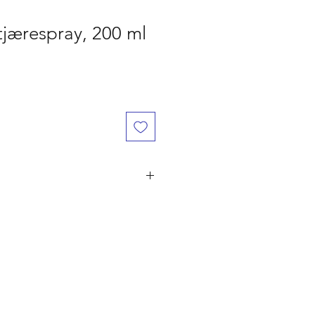
tjærespray, 200 ml
år den er betalt, ved flere ordre på
ørst til mølle" princippet. Er du
 naturligvis dine penge retur.