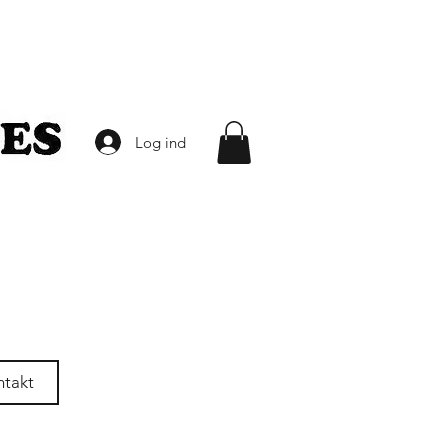
Log ind
ntakt