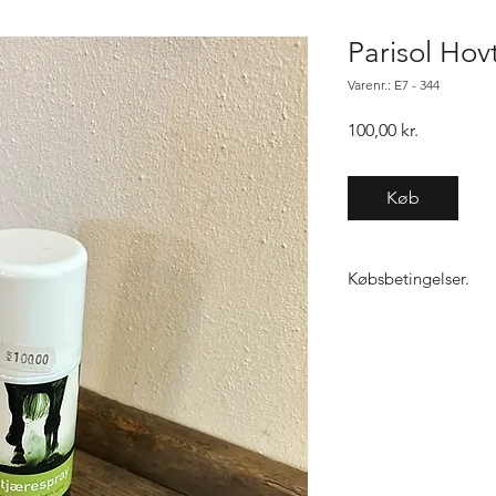
Parisol Hov
Varenr.: E7 - 344
Pris
100,00 kr.
Køb
Købsbetingelser.
Varen er først købt n
samme vare, gælder "f
ikke den 1, sender vi