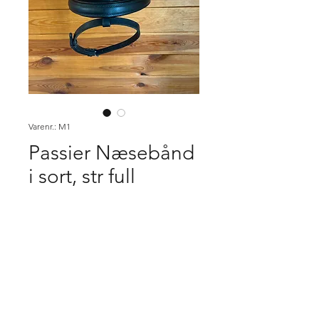
Varenr.: M1
Passier Næsebånd
i sort, str full
Pris
50,00 kr.
Køb
Købsbetingelser.
Varen er først købt når den er betalt,