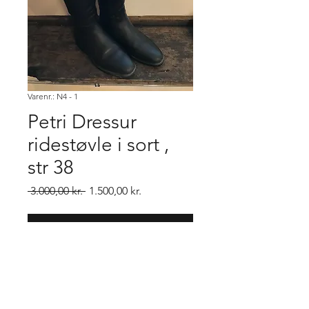
Varenr.: N4 - 1
Petri Dressur
ridestøvle i sort ,
str 38
Regulær
Salgspris
 3.000,00 kr. 
1.500,00 kr.
pris
Køb
Petri dressur læder ridestøvle i str
38 i for, 37 i læg og 49 i højden