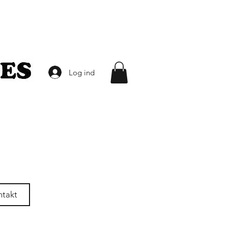
Log ind
ntakt