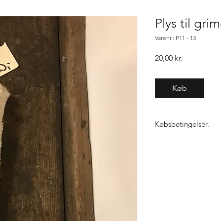
Plys til grim
Varenr.: P11 - 13
Pris
20,00 kr.
Køb
Købsbetingelser.
Varen er først købt n
samme vare, gælder "f
ikke den 1, sender vi