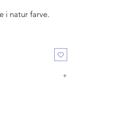
e i natur farve.
år den er betalt, ved flere ordre på
ørst til mølle" princippet. Er du
 naturligvis dine penge retur.