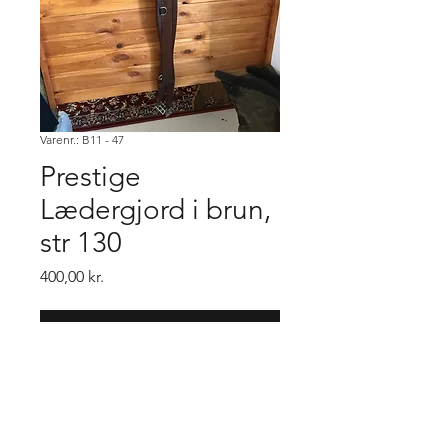
Varenr.: B11 - 47
Prestige
Lædergjord i brun,
str 130
Pris
400,00 kr.
Køb
Gjorden har elstik i den ene ende.