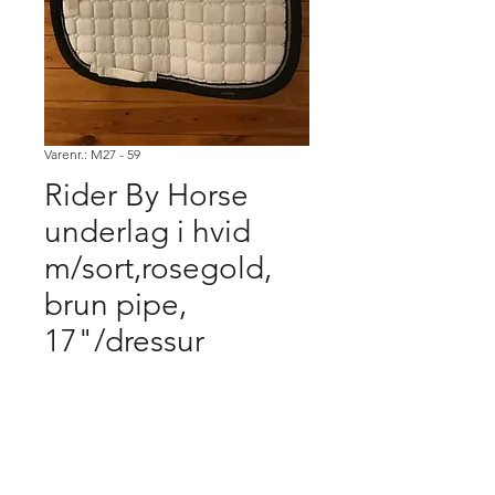
Varenr.: M27 - 59
Rider By Horse
underlag i hvid
m/sort,rosegold,
brun pipe,
17"/dressur
Pris
150,00 kr.
Køb