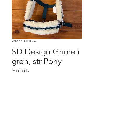
Varenr.: M60 - 28
SD Design Grime i
grøn, str Pony
Pris
250,00 kr.
Køb
Købsbetingelser.
Varen er først købt når den er betalt,
ved flere ordre på samme vare,
gælder "først til mølle" princippet. Er