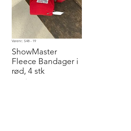
Varenr.: S48 - 19
ShowMaster
Fleece Bandager i
rød, 4 stk
Pris
100,00 kr.
Køb
Købsbetingelser.
Varen er først købt når den er betalt,