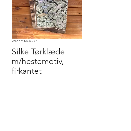
Varenr.: M64 - 77
Silke Tørklæde
m/hestemotiv,
firkantet
Pris
100,00 kr.
Køb
Købsbetingelser.
Varen er først købt når den er betalt,