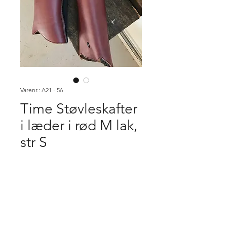
Varenr.: A21 - 56
Time Støvleskafter
i læder i rød M lak,
str S
Pris
250,00 kr.
Køb
Købsbetingelser.