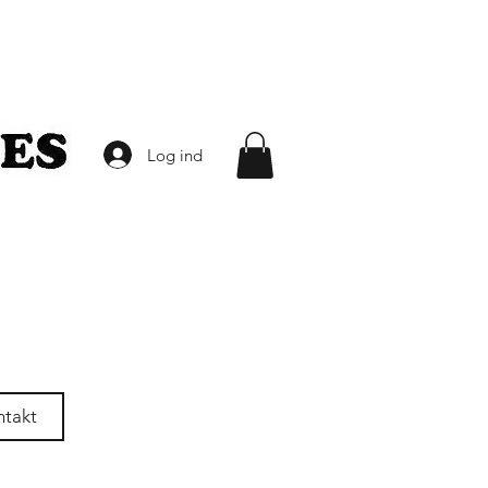
Log ind
ntakt