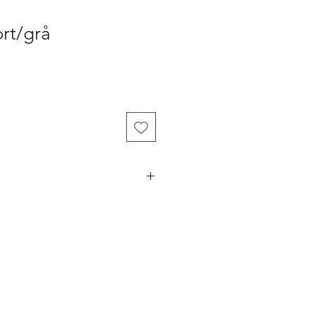
ort/grå
år den er betalt, ved flere ordre på
ørst til mølle" princippet. Er du
 naturligvis dine penge retur.