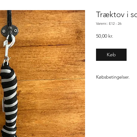
Træktov i s
Varenr.: E12 - 26
Pris
50,00 kr.
Køb
Købsbetingelser.
Varen er først købt n
samme vare, gælder "f
ikke den 1, sender vi