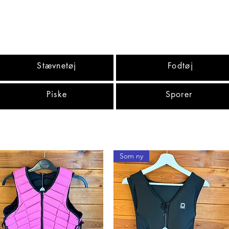
Stævnetøj
Fodtøj
Piske
Sporer
Som ny