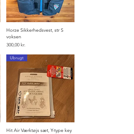
Hurtigvisning
Horze Sikkerhedsvest, str S
voksen
Pris
300,00 kr.
Ubrugt
Hurtigvisning
Hit Air Værktøjs sæt, Y-type key