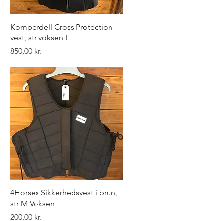
Hurtigvisning
Komperdell Cross Protection
vest, str voksen L
Pris
850,00 kr.
Hurtigvisning
4Horses Sikkerhedsvest i brun,
str M Voksen
Pris
200,00 kr.