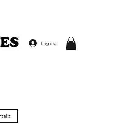
Log ind
ntakt