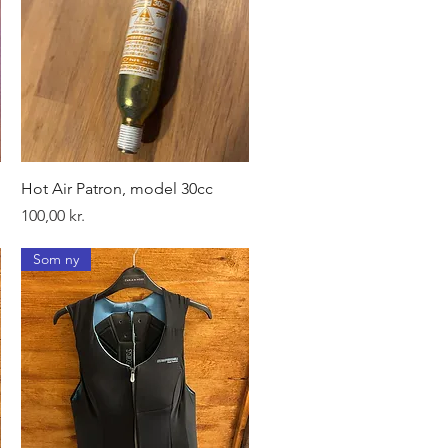
Hurtigvisning
Hot Air Patron, model 30cc
Pris
100,00 kr.
Som ny