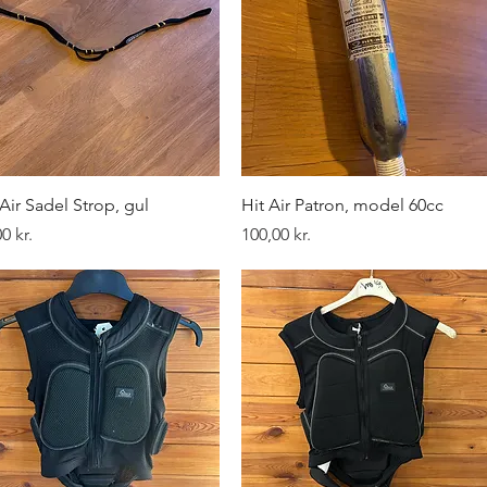
Hurtigvisning
Hurtigvisning
 Air Sadel Strop, gul
Hit Air Patron, model 60cc
Pris
0 kr.
100,00 kr.