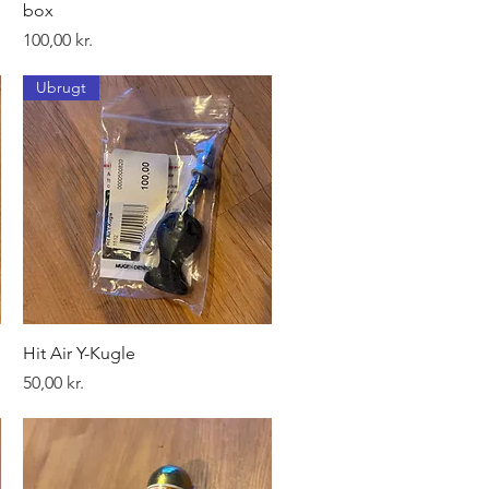
box
Pris
100,00 kr.
Ubrugt
Hurtigvisning
Hit Air Y-Kugle
Pris
50,00 kr.