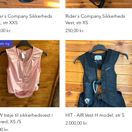
Hurtigvisning
Hurtigvisning
er´s Company Sikkerheds
Rider´s Company Sikkerheds
t, str XXS
Vest, str XS
Pris
00 kr.
250,00 kr.
om ny
Hurtigvisning
Hurtigvisning
 trøje til sikkerhedsvest i
HIT - AIR Vest H model, str S
erød, XS /S
Pris
2.000,00 kr.
0 kr.