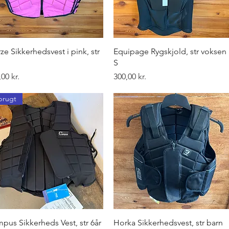
Hurtigvisning
Hurtigvisning
ze Sikkerhedsvest i pink, str
Equipage Rygskjold, str voksen
S
Pris
00 kr.
300,00 kr.
brugt
Hurtigvisning
Hurtigvisning
pus Sikkerheds Vest, str 6år
Horka Sikkerhedsvest, str barn