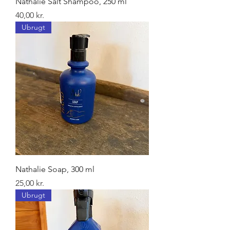
Nathalie Salt Shampoo, 250 ml
Pris
40,00 kr.
Ubrugt
Nathalie Soap, 300 ml
Pris
25,00 kr.
Ubrugt