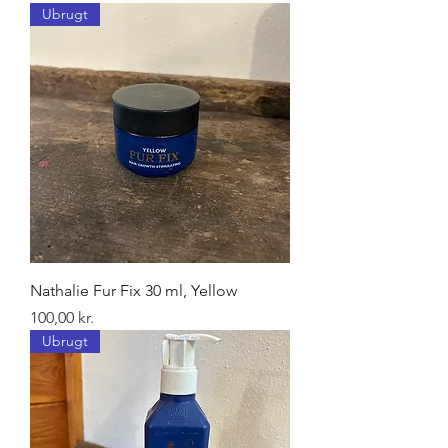
Ubrugt
Nathalie Fur Fix 30 ml, Yellow
Pris
100,00 kr.
Ubrugt